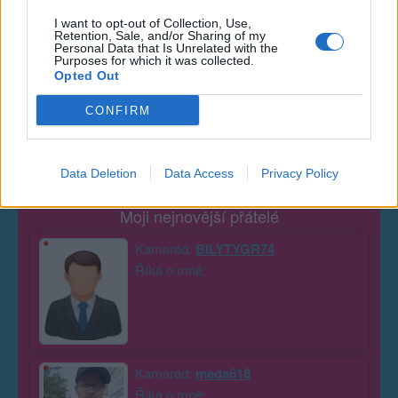
I want to opt-out of Collection, Use,
Retention, Sale, and/or Sharing of my
Poslední 3 příspěvky na mé zdi
Personal Data that Is Unrelated with the
Purposes for which it was collected.
Opted Out
Nemá žádné příspěvky
CONFIRM
Zobrazit celou mou zeď
Data Deletion
Data Access
Privacy Policy
Moji nejnovější přátelé
Kamarád:
BILYTYGR74
Říká o mně:
Kamarád:
meda618
Říká o mně: