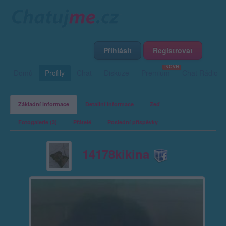
Přihlásit
Registrovat
Domů
Profily
Chat
Diskuze
Premium
Chat Rádio
Základní informace
Detailní informace
Zeď
Fotogalerie (3)
Přátelé
Poslední příspěvky
14178kikina