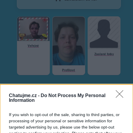
Veřejné
Zaslané fotky
Profilové
Chatujme.cz -
Do Not Process My Personal
Neověřený profil
Information
Tento uživatel zatím neprokázal svou identitu ověřovací
fotografií. U neověřených profilů nelze zaručit, že fotografie a
If you wish to opt-out of the sale, sharing to third parties, or
údaje odpovídají skutečné osobě.
processing of your personal or sensitive information for
targeted advertising by us, please use the below opt-out
Věk: 48