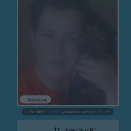
Neověřeno
Profilová fotografie byla aktualizována před 12 lety
11
uživatelům se líbí