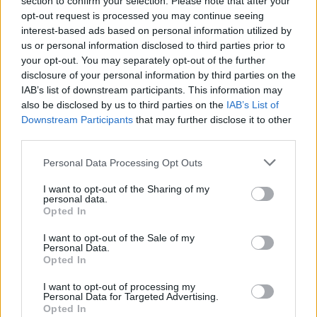
section to confirm your selection. Please note that after your
Město: Ostrava
opt-out request is processed you may continue seeing
Okres: Ostrava-město
interest-based ads based on personal information utilized by
Země: Česká republika
us or personal information disclosed to third parties prior to
your opt-out. You may separately opt-out of the further
Kontakt
disclosure of your personal information by third parties on the
Napsat uživateli vzkaz
IAB’s list of downstream participants. This information may
Facebook
:
https://www.facebook.com/kristina.duskova
also be disclosed by us to third parties on the
IAB’s List of
Downstream Participants
that may further disclose it to other
Informace o profilu a chatu
third parties.
Registrace od
: 31.03.2014 17:18
Personal Data Processing Opt Outs
Online
: Není nikde online
Naposledy aktivní
: 07.08.2026 20:35
I want to opt-out of the Sharing of my
Prochatováno
: 131.96 hod.
personal data.
Počet přátel
: 6
Opted In
Profil zobrazen
: 5485x
Líbí se
:
11
I want to opt-out of the Sale of my
Personal Data.
Oblibené místnosti
: Žádné
Opted In
Sledované diskuze
:
Informace pro uživatele
I want to opt-out of processing my
Personal Data for Targeted Advertising.
Opted In