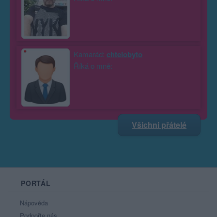
Kamarád:
chtelobyto
Říká o mně:
Všichni přátelé
PORTÁL
Nápověda
Podpořte nás