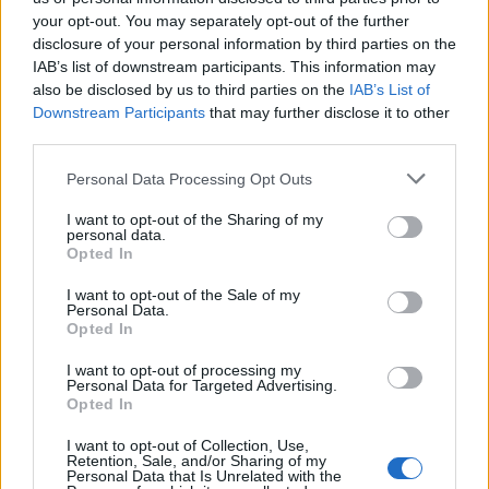
your opt-out. You may separately opt-out of the further
disclosure of your personal information by third parties on the
IAB’s list of downstream participants. This information may
also be disclosed by us to third parties on the
IAB’s List of
Věk: ??
Downstream Participants
that may further disclose it to other
Kontakt
third parties.
Napsat uživateli vzkaz
Personal Data Processing Opt Outs
Informace o profilu a chatu
I want to opt-out of the Sharing of my
personal data.
Registrace od
: 03.04.2014 20:16
Opted In
Online
: Není nikde online
Naposledy aktivní
: 25.04.2026 22:27
I want to opt-out of the Sale of my
Personal Data.
Prochatováno
: 0.43 hod.
Opted In
Počet přátel
: 0
Profil zobrazen
: 993x
I want to opt-out of processing my
Líbí se
:
0
Personal Data for Targeted Advertising.
Opted In
Oblibené místnosti
: Žádné
Sledované diskuze
:
Informace pro uživatele
I want to opt-out of Collection, Use,
Retention, Sale, and/or Sharing of my
Personal Data that Is Unrelated with the