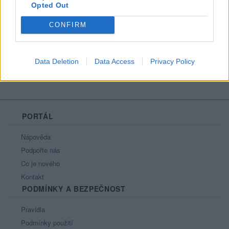
Opted Out
Líbí se
:
0
Oblibené místnosti
: Žádné
CONFIRM
Sledované diskuze
:
Informace pro uživatele
Data Deletion
Data Access
Privacy Policy
PORTÁL
Nápověda
Podpořte nás
Co je nového
Kontakt
PODMÍNKY A BEZPEČNOST
Pravidla
Podmínky použití