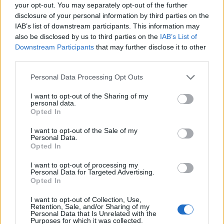
0
your opt-out. You may separately opt-out of the further
uživatelům se líbí
disclosure of your personal information by third parties on the
IAB’s list of downstream participants. This information may
also be disclosed by us to third parties on the
IAB’s List of
Downstream Participants
that may further disclose it to other
third parties.
Neověřený profil
Personal Data Processing Opt Outs
Tento uživatel zatím neprokázal svou identitu ověřovací
fotografií. U neověřených profilů nelze zaručit, že fotografie a
I want to opt-out of the Sharing of my
personal data.
údaje odpovídají skutečné osobě.
Opted In
Kontakt
I want to opt-out of the Sale of my
Personal Data.
Napsat uživateli vzkaz
Opted In
Informace o profilu a chatu
I want to opt-out of processing my
Personal Data for Targeted Advertising.
Registrace od
: 27.11.2016 18:24
Opted In
Online
: Není nikde online
I want to opt-out of Collection, Use,
Naposledy aktivní
: 09.12.2016 22:28
Retention, Sale, and/or Sharing of my
Počet přátel
: 0
Personal Data that Is Unrelated with the
Profil zobrazen
: 34x
Purposes for which it was collected.