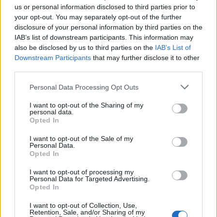
0
uživatelům se líbí
us or personal information disclosed to third parties prior to
your opt-out. You may separately opt-out of the further
disclosure of your personal information by third parties on the
IAB’s list of downstream participants. This information may
also be disclosed by us to third parties on the
IAB’s List of
Downstream Participants
that may further disclose it to other
third parties.
Neověřený profil
Tento uživatel zatím neprokázal svou identitu ověřovací
Personal Data Processing Opt Outs
fotografií. U neověřených profilů nelze zaručit, že fotografie a
údaje odpovídají skutečné osobě.
I want to opt-out of the Sharing of my
personal data.
Opted In
Kontakt
I want to opt-out of the Sale of my
Napsat uživateli vzkaz
Personal Data.
Opted In
Informace o profilu a chatu
I want to opt-out of processing my
Registrace od
: 18.04.2015 15:30
Personal Data for Targeted Advertising.
Online
: Není nikde online
Opted In
Naposledy aktivní
: 30.05.2015 12:52
Počet přátel
: 1
I want to opt-out of Collection, Use,
Retention, Sale, and/or Sharing of my
Profil zobrazen
: 199x