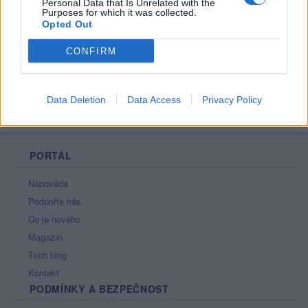
Personal Data that Is Unrelated with the
Líbí se
:
0
Purposes for which it was collected.
Opted Out
Oblibené místnosti
: Žádné
Sledované diskuze
:
Informace pro uživatele
CONFIRM
Data Deletion
Data Access
Privacy Policy
PORTÁL
Nápověda
Podpořte nás
Co je nového
Magazín
Tech blog
Kontakt
PODMÍNKY A BEZPEČNOST