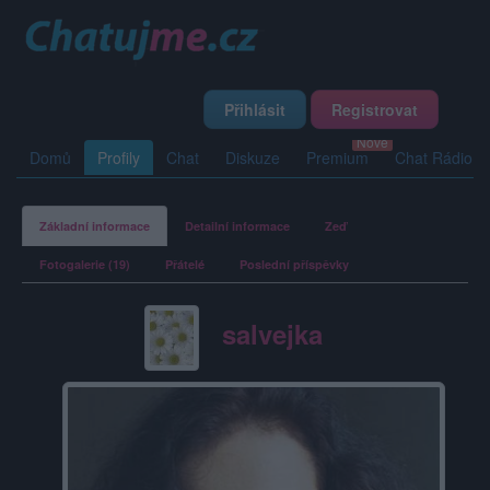
Přihlásit
Registrovat
Domů
Profily
Chat
Diskuze
Premium
Chat Rádio
Základní informace
Detailní informace
Zeď
Fotogalerie (19)
Přátelé
Poslední příspěvky
salvejka