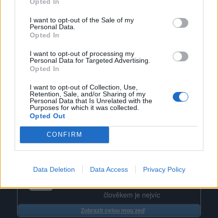
Opted In
I want to opt-out of the Sale of my
Personal Data.
Opted In
I want to opt-out of processing my
Personal Data for Targeted Advertising.
Včerejšek už není, zítřek ještě nenastal, je
Opted In
jen DNES a DNEŠEK JE DAR
I want to opt-out of Collection, Use,
Retention, Sale, and/or Sharing of my
Personal Data that Is Unrelated with the
Purposes for which it was collected.
Opted Out
CONFIRM
Poslední 3 příspěvky na mé zdi
(před rokem)
salvejka
Data Deletion
Data Access
Privacy Policy
Žít láskou a radostí a být laskavým
člověkem je nejvíc
Zobrazit celou mou zeď