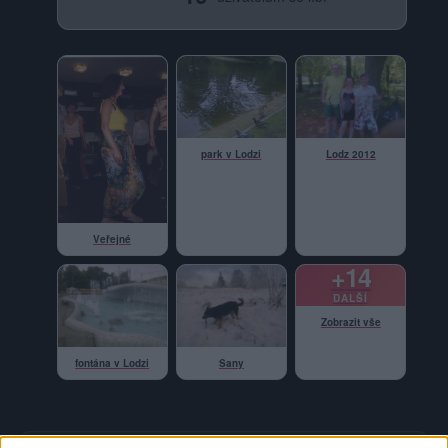
park v Lodzi
Lodz 2012
Veřejné
+14
DALŠÍ
Zobrazit vše
fontána v Lodzi
Sany