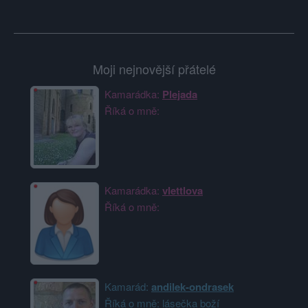
Moji nejnovější přátelé
Kamarádka:
Plejada
Říká o mně:
Kamarádka:
vlettlova
Říká o mně:
Kamarád:
andilek-ondrasek
Říká o mně: lásečka boží