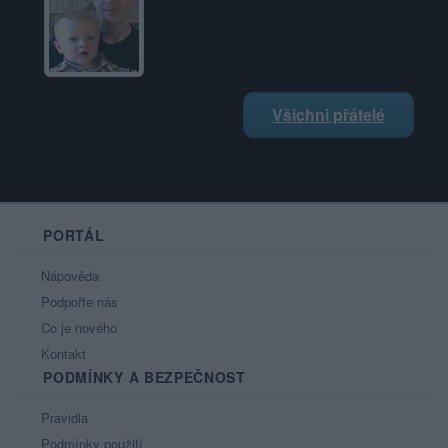
Všichni přátelé
PORTÁL
Nápověda
Podpořte nás
Co je nového
Kontakt
PODMÍNKY A BEZPEČNOST
Pravidla
Podmínky použití