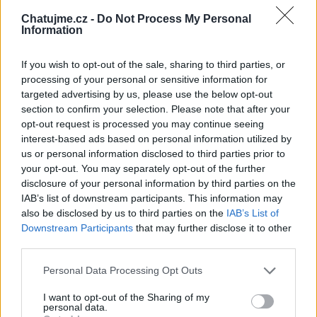
Neověřený profil
Chatujme.cz -
Do Not Process My Personal
Tento uživatel zatím neprokázal svou identitu ověřovací
Information
fotografií. U neověřených profilů nelze zaručit, že fotografie a
údaje odpovídají skutečné osobě.
If you wish to opt-out of the sale, sharing to third parties, or
processing of your personal or sensitive information for
Věk: 12
targeted advertising by us, please use the below opt-out
Země: Severní Morava
section to confirm your selection. Please note that after your
Kontakt
opt-out request is processed you may continue seeing
interest-based ads based on personal information utilized by
Napsat uživateli vzkaz
us or personal information disclosed to third parties prior to
your opt-out. You may separately opt-out of the further
Informace o profilu a chatu
disclosure of your personal information by third parties on the
Registrace od
: 03.04.2014 10:34
IAB’s list of downstream participants. This information may
Online
: Není nikde online
also be disclosed by us to third parties on the
IAB’s List of
Naposledy aktivní
: 28.07.2026 18:13
Downstream Participants
that may further disclose it to other
Prochatováno
: 329.09 hod.
third parties.
Počet přátel
: 9
Profil zobrazen
: 2913x
Personal Data Processing Opt Outs
Líbí se
:
16
I want to opt-out of the Sharing of my
Oblibené místnosti
: Žádné
personal data.
Sledované diskuze
:
Informace pro uživatele