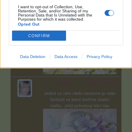
(před 25 dny)
I want to opt-out of Collection, Use,
Kalupinka
Retention, Sale, and/or Sharing of my
Personal Data that Is Unrelated with the
Klidný vstup do nového týdne přeji
Purposes for which it was collected.
Opted Out
CONFIRM
Data Deletion
Data Access
Privacy Policy
(před měsícem)
Kalupinka
Jediné co nám nikdo nevezme je naše
fantazie ve které tvoříme vlastní
realitu...přeji pohodový letní čas