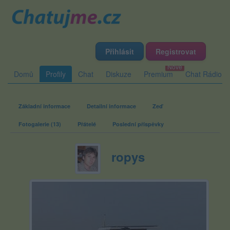
Přihlásit
Registrovat
Domů
Profily
Chat
Diskuze
Premium
Chat Rádio
Základní informace
Detailní informace
Zeď
Fotogalerie (13)
Přátelé
Poslední příspěvky
ropys