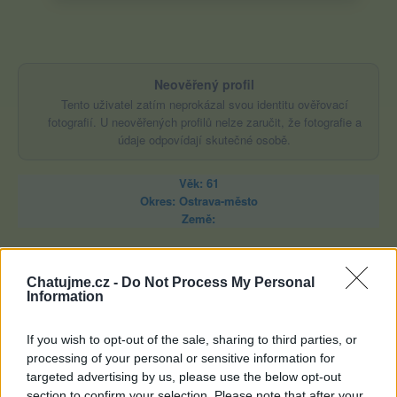
Neověřený profil
Tento uživatel zatím neprokázal svou identitu ověřovací
fotografií. U neověřených profilů nelze zaručit, že fotografie a
údaje odpovídají skutečné osobě.
Věk: 61
Okres: Ostrava-město
Země:
Kontakt
Napsat uživateli vzkaz
Chatujme.cz -
Do Not Process My Personal
Information
Informace o profilu a chatu
If you wish to opt-out of the sale, sharing to third parties, or
Registrace od
: 03.04.2014 11:50
processing of your personal or sensitive information for
Online
: Není nikde online
targeted advertising by us, please use the below opt-out
Počet přátel
: 18
Profil zobrazen
: 3779x
section to confirm your selection. Please note that after your