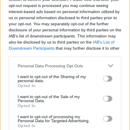
opt-out request is processed you may continue seeing
Líbí se
:
3
interest-based ads based on personal information utilized by
us or personal information disclosed to third parties prior to
your opt-out. You may separately opt-out of the further
disclosure of your personal information by third parties on the
IAB’s list of downstream participants. This information may
Poslední 3 příspěvky na mé zdi
also be disclosed by us to third parties on the
IAB’s List of
Downstream Participants
that may further disclose it to other
(před 8 dny)
third parties.
Kalupinka
Konec měsíce července se kvapem
Personal Data Processing Opt Outs
blíží..užij si dnešní podvečerní čas v
pohodě
I want to opt-out of the Sharing of my
personal data.
Opted In
I want to opt-out of the Sale of my
Personal Data.
Opted In
I want to opt-out of processing my
Personal Data for Targeted Advertising.
Opted In