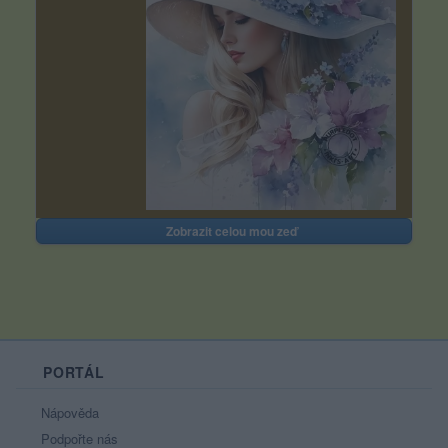
Zobrazit celou mou zeď
PORTÁL
Nápověda
Podpořte nás