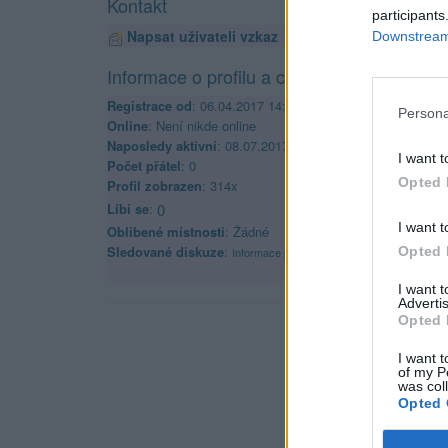
Kontakt
participants
Napsat uživateli vzkaz
Downstream 
Informace o profilu a chatu
Registrace od
: 06.04.2017 14:02
Persona
Online
: Není nikde online
Naposledy aktivní
: 08.07.2017 16:34
I want t
Počet přátel
: 0
Opted 
Profil zobrazen
: 314x
Líbí se
:
0
I want t
Oblibené místnosti
: Žádné
Sledované diskuze
:
Opted 
Informace pro uživatele
I want 
Advertis
Opted 
I want t
of my P
was col
Opted 