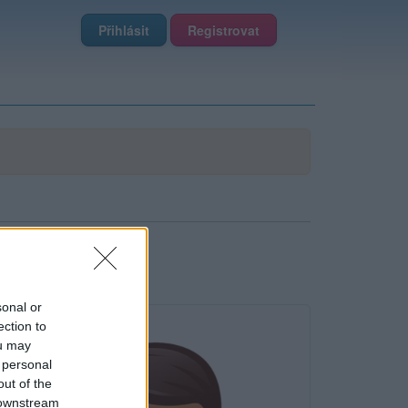
Přihlásit
Registrovat
sonal or
ection to
ou may
 personal
out of the
 downstream