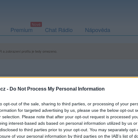
Premium
Chat Rádio
Nápověda
 a zobrazení profilu je tedy omezeno.
cz -
Do Not Process My Personal Information
to opt-out of the sale, sharing to third parties, or processing of your per
formation for targeted advertising by us, please use the below opt-out s
r selection. Please note that after your opt-out request is processed y
ací fotografií. U neověřených profilů nelze zaručit, že fotografie a
eing interest-based ads based on personal information utilized by us or
disclosed to third parties prior to your opt-out. You may separately opt-
losure of your personal information by third parties on the IAB’s list of