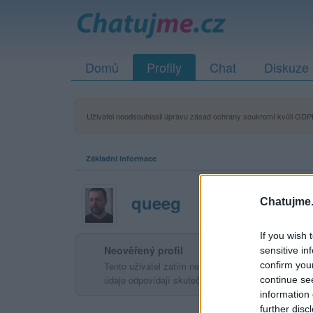
Domů
Profily
Chat
Diskuze
Uživatel neodsouhlasil úpravu zásad ochrany soukromí kvůli GDPR
Základní informace
queeg
Chatujme.
If you wish 
Neověřený profil
sensitive in
confirm you
Tento uživatel zatím neprokázal svou identitu ověřov
údaje odpovídají skutečné osobě.
continue se
information 
further disc