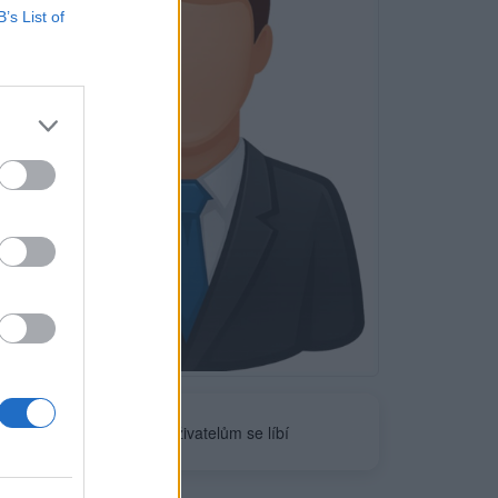
B’s List of
Neověřeno
0
uživatelům se líbí