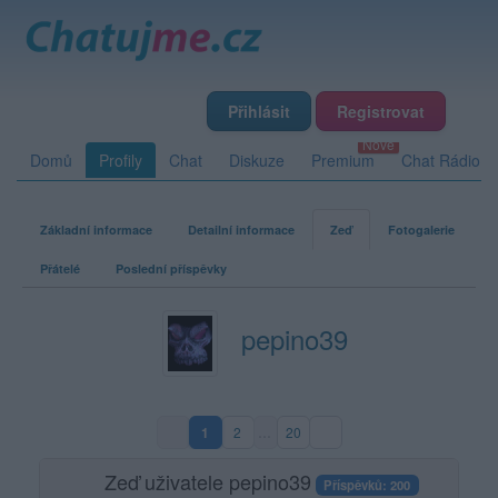
Přihlásit
Registrovat
Domů
Profily
Chat
Diskuze
Premium
Chat Rádio
Základní informace
Detailní informace
Zeď
Fotogalerie
Přátelé
Poslední příspěvky
pepino39
1
2
…
20
(aktuální strana)
Zeď uživatele pepino39
Příspěvků: 200