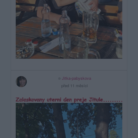
Jitka-pabyskova
před 11 měsíci