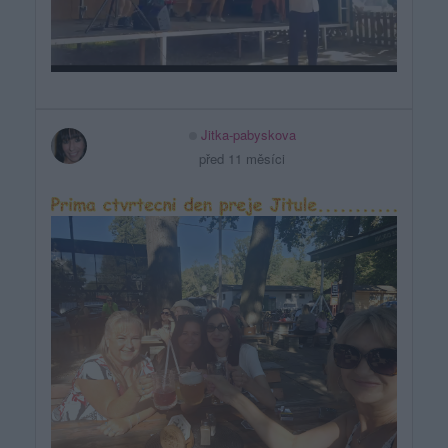
Jitka-pabyskova
před 11 měsíci