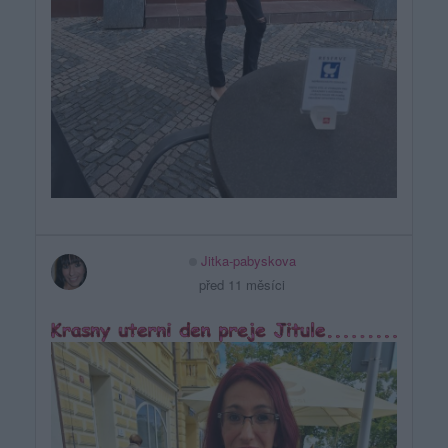
Jitka-pabyskova
před 11 měsíci