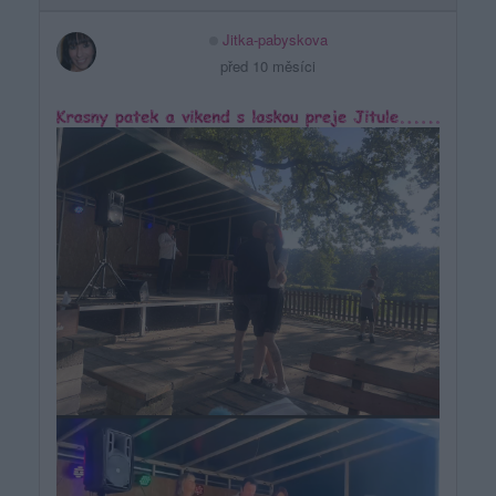
Jitka-pabyskova
před 10 měsíci