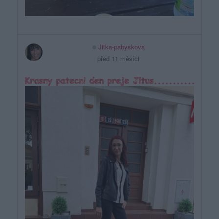
Jitka-pabyskova
před 11 měsíci