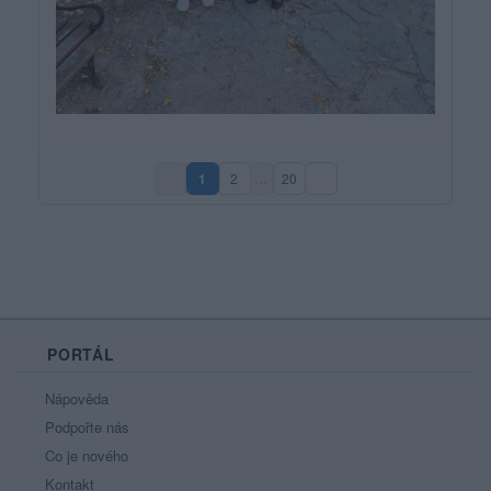
1
2
…
20
(aktuální strana)
PORTÁL
Nápověda
Podpořte nás
Co je nového
Kontakt