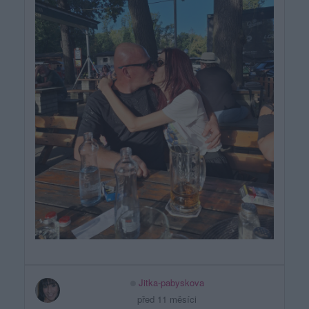
Jitka-pabyskova
před 11 měsíci