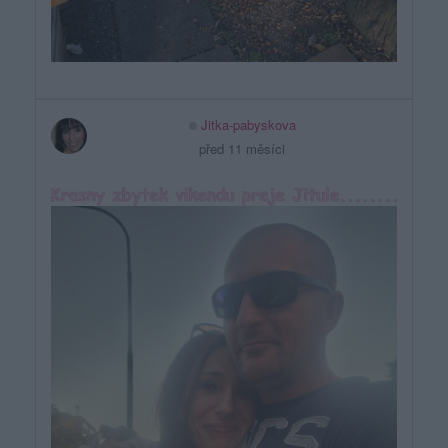
Jitka-pabyskova
před 11 měsíci