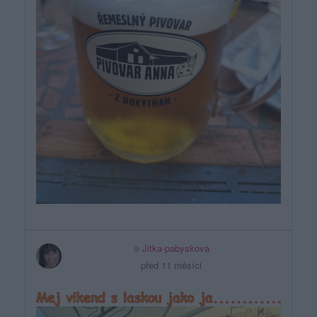
Jitka-pabyskova
před 11 měsíci