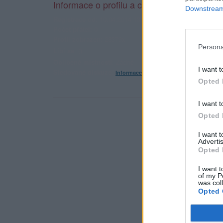
Informace o profilu a chatu
Downstream 
Registrace od
: 10.04.2014 13:08
Počet přátel
: 0
Profil zobrazen
: 28379x
Persona
Líbí se
:
0
Oblibené místnosti
: Žádné
I want t
Sledované diskuze
:
Informace pro uživatele
Opted 
I want t
Opted 
I want 
Advertis
Opted 
I want t
of my P
was col
Opted 