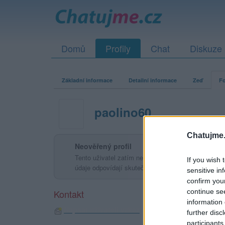
Domů
Profily
Chat
Diskuze
Základní informace
Detailní informace
Zeď
Fo
paolino60
Chatujme.
Neověřený profil
Tento uživatel zatím neprokázal svou identitu ověřov
If you wish 
údaje odpovídají skutečné osobě.
sensitive in
confirm you
continue se
Kontakt
information 
Napsat uživateli vzkaz
further disc
participants