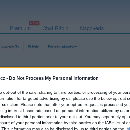
Premium
Chat Rádio
Nápověda
togalerie (8)
Přátelé
Poslední příspěvky
cz -
Do Not Process My Personal Information
ací fotografií. U neověřených profilů nelze zaručit, že fotografie a
to opt-out of the sale, sharing to third parties, or processing of your per
formation for targeted advertising by us, please use the below opt-out s
r selection. Please note that after your opt-out request is processed y
eing interest-based ads based on personal information utilized by us or
disclosed to third parties prior to your opt-out. You may separately opt-
losure of your personal information by third parties on the IAB’s list of
. This information may also be disclosed by us to third parties on the
IA