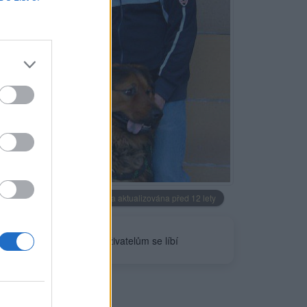
Neověřeno
Profilová fotografie byla aktualizována před 12 lety
0
uživatelům se líbí