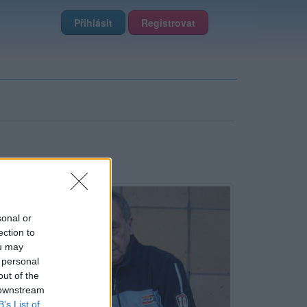
Přihlásit
Registrovat
sonal or
ection to
ou may
 personal
out of the
 downstream
B’s List of