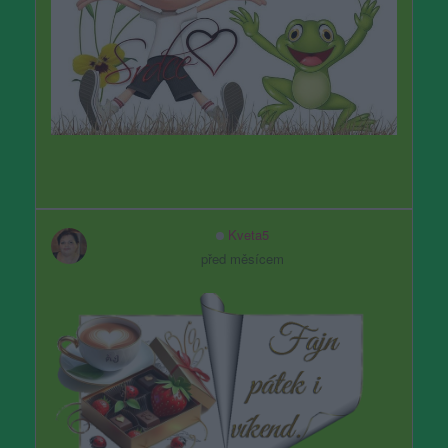
Kveta5
před měsícem