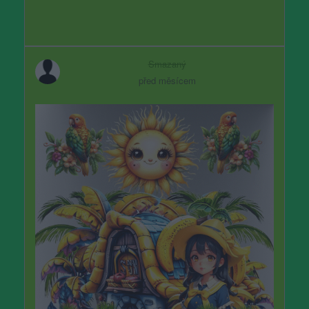
Smazaný
před měsícem