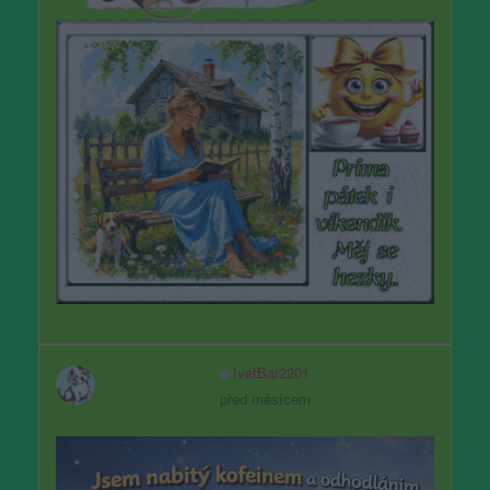
IvetBar2201
před měsícem