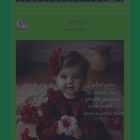
IvetBar2201
před 30 dny