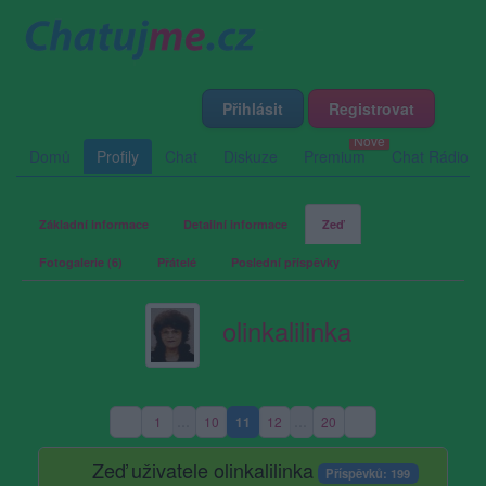
Přihlásit
Registrovat
Domů
Profily
Chat
Diskuze
Premium
Chat Rádio
Základní informace
Detailní informace
Zeď
Fotogalerie (6)
Přátelé
Poslední příspěvky
olinkalilinka
1
…
10
11
12
…
20
(aktuální strana)
Zeď uživatele olinkalilinka
Příspěvků: 199