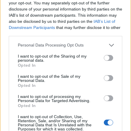
0
your opt-out. You may separately opt-out of the further
uživatelům se líbí
disclosure of your personal information by third parties on the
IAB’s list of downstream participants. This information may
also be disclosed by us to third parties on the
IAB’s List of
Downstream Participants
that may further disclose it to other
third parties.
Neověřený profil
Personal Data Processing Opt Outs
Tento uživatel zatím neprokázal svou identitu ověřovací
fotografií. U neověřených profilů nelze zaručit, že fotografie a
I want to opt-out of the Sharing of my
personal data.
údaje odpovídají skutečné osobě.
Opted In
Kontakt
I want to opt-out of the Sale of my
Personal Data.
Napsat uživateli vzkaz
Opted In
Informace o profilu a chatu
I want to opt-out of processing my
Personal Data for Targeted Advertising.
Registrace od
: 12.06.2015 00:53
Opted In
Online
: Není nikde online
I want to opt-out of Collection, Use,
Naposledy aktivní
: 28.10.2015 23:28
Retention, Sale, and/or Sharing of my
Počet přátel
: 0
Personal Data that Is Unrelated with the
Profil zobrazen
: 50x
Purposes for which it was collected.