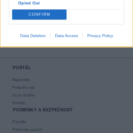
Opted Out
Líbí se
:
0
Oblibené místnosti
: Žádné
CONFIRM
Sledované diskuze
:
Informace pro uživatele
Data Deletion
Data Access
Privacy Policy
PORTÁL
Nápověda
Podpořte nás
Co je nového
Kontakt
PODMÍNKY A BEZPEČNOST
Pravidla
Podmínky použití