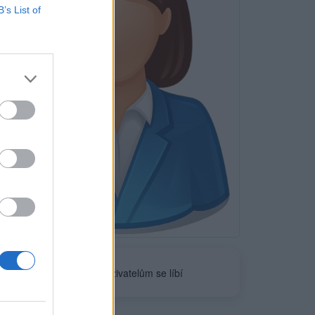
B’s List of
Neověřeno
0
uživatelům se líbí