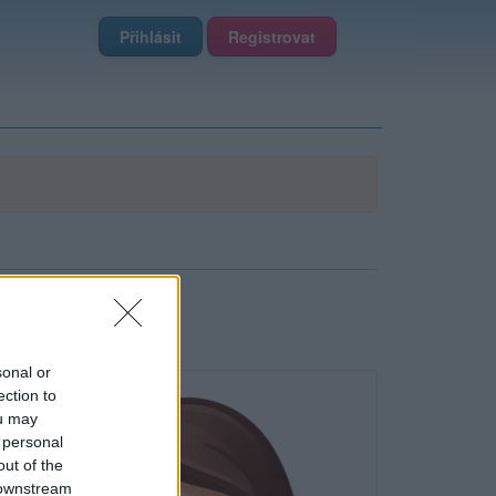
Přihlásit
Registrovat
sonal or
ection to
ou may
 personal
out of the
 downstream