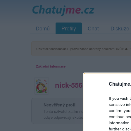
Domů
Profily
Chat
Diskuze
Uživatel neodsouhlasil úpravu zásad ochrany soukromí kvůli GDPR
Základní informace
nick-556502865bb90
Chatujme.
If you wish 
Neověřený profil
sensitive in
confirm you
Tento uživatel zatím neprokázal svou identitu ověřov
údaje odpovídají skutečné osobě.
continue se
information 
further disc