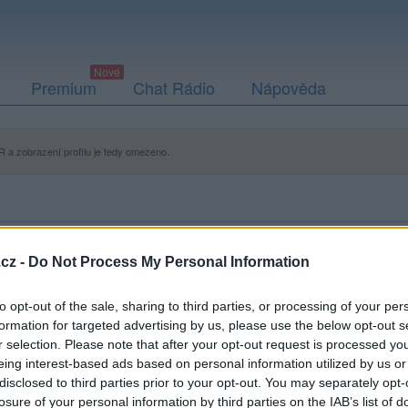
Premium
Chat Rádio
Nápověda
 a zobrazení profilu je tedy omezeno.
cz -
Do Not Process My Personal Information
to opt-out of the sale, sharing to third parties, or processing of your per
formation for targeted advertising by us, please use the below opt-out s
r selection. Please note that after your opt-out request is processed y
ací fotografií. U neověřených profilů nelze zaručit, že fotografie a
eing interest-based ads based on personal information utilized by us or
disclosed to third parties prior to your opt-out. You may separately opt-
losure of your personal information by third parties on the IAB’s list of