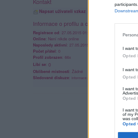
Kontakt
participants
Napsat uživateli vzkaz
Downstream 
Informace o profilu a chatu
Registrace od
: 27.05.2015 01:32
Persona
Online
: Není nikde online
Naposledy aktivní
: 27.05.2015 01:32
I want t
Počet přátel
: 0
Opted 
Profil zobrazen
: 66x
Líbí se
:
0
I want t
Oblibené místnosti
: Žádné
Opted 
Sledované diskuze
:
Informace pro uživatele
I want 
Advertis
Opted 
I want t
of my P
was col
Opted 