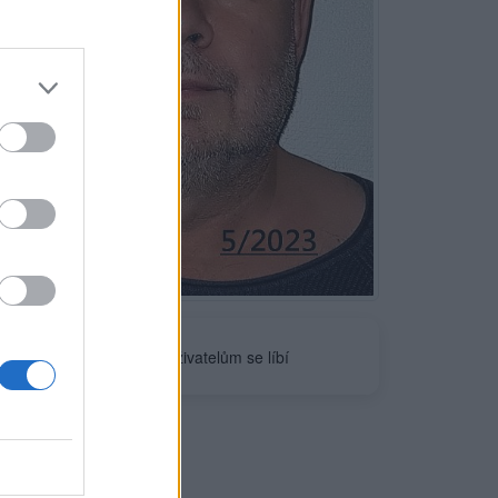
Neověřeno
7
uživatelům se líbí