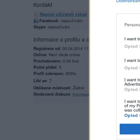
Downstream 
Kontakt
Napsat uživateli vzkaz
Facebook
: nepoužívám
Persona
Skype
: nepoužívám
Informace o profilu a chatu
I want t
Opted 
Registrace od
: 05.04.2014 11:28
Online
: Není nikde online
I want t
Prochatováno
: 0.00 hod.
Počet přátel
: 5
Opted 
Profil zobrazen
: 8335x
I want 
Líbí se
:
7
Advertis
Oblibené místnosti
: Žádné
Opted 
Sledované diskuze
:
Informace pro uživatele
I want t
of my P
was col
Opted 