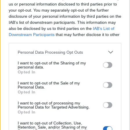
0
uživatelům se líbí
us or personal information disclosed to third parties prior to
your opt-out. You may separately opt-out of the further
disclosure of your personal information by third parties on the
IAB’s list of downstream participants. This information may
also be disclosed by us to third parties on the
IAB’s List of
Downstream Participants
that may further disclose it to other
third parties.
Neověřený profil
Tento uživatel zatím neprokázal svou identitu ověřovací
Personal Data Processing Opt Outs
fotografií. U neověřených profilů nelze zaručit, že fotografie a
údaje odpovídají skutečné osobě.
I want to opt-out of the Sharing of my
personal data.
Opted In
Kontakt
I want to opt-out of the Sale of my
Napsat uživateli vzkaz
Personal Data.
Opted In
Informace o profilu a chatu
I want to opt-out of processing my
Registrace od
: 15.04.2015 23:16
Personal Data for Targeted Advertising.
Online
: Není nikde online
Opted In
Naposledy aktivní
: 15.04.2015 23:16
Počet přátel
: 0
I want to opt-out of Collection, Use,
Retention, Sale, and/or Sharing of my
Profil zobrazen
: 76x