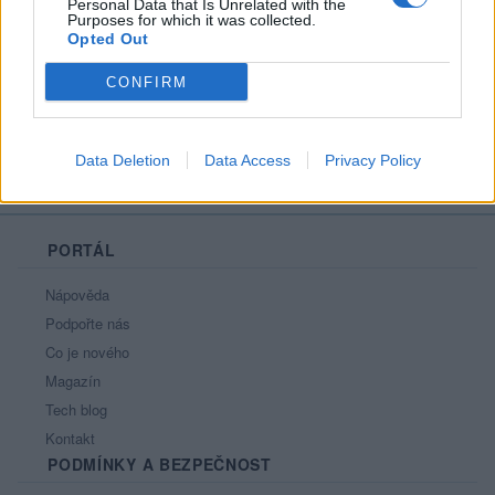
Personal Data that Is Unrelated with the
Líbí se
:
0
Purposes for which it was collected.
Opted Out
Oblibené místnosti
: Žádné
Sledované diskuze
:
Informace pro uživatele
CONFIRM
Data Deletion
Data Access
Privacy Policy
PORTÁL
Nápověda
Podpořte nás
Co je nového
Magazín
Tech blog
Kontakt
PODMÍNKY A BEZPEČNOST