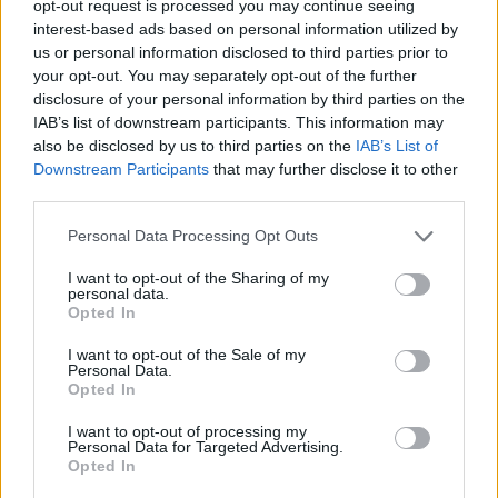
opt-out request is processed you may continue seeing
interest-based ads based on personal information utilized by
us or personal information disclosed to third parties prior to
your opt-out. You may separately opt-out of the further
Věk: 40
disclosure of your personal information by third parties on the
Město: Herálec
IAB’s list of downstream participants. This information may
Okres: Havlíčkův Brod
also be disclosed by us to third parties on the
IAB’s List of
Země:
Downstream Participants
that may further disclose it to other
third parties.
Kontakt
Napsat uživateli vzkaz
Personal Data Processing Opt Outs
Facebook
:
Popros
I want to opt-out of the Sharing of my
Instagram
: Popros
personal data.
Opted In
Informace o profilu a chatu
I want to opt-out of the Sale of my
Registrace od
: 31.03.2014 18:26
Personal Data.
Online
: Je online na službě
Chat
Opted In
Naposledy aktivní
: 07.08.2026 20:01
Prochatováno
: 3,737.01 hod.
I want to opt-out of processing my
Počet přátel
: 15
Personal Data for Targeted Advertising.
Opted In
Profil zobrazen
: 20902x
Líbí se
:
13