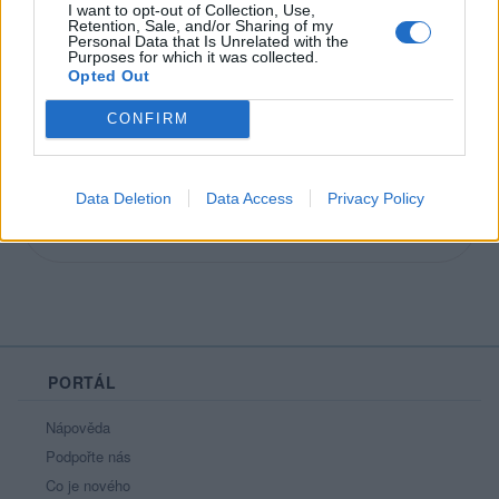
I want to opt-out of Collection, Use,
Oblibené místnosti
: Žádné
Retention, Sale, and/or Sharing of my
Personal Data that Is Unrelated with the
Purposes for which it was collected.
Opted Out
CONFIRM
Život se má užívat!
Data Deletion
Data Access
Privacy Policy
PORTÁL
Nápověda
Podpořte nás
Co je nového