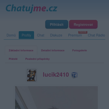
Přihlásit
Registrovat
Domů
Profily
Chat
Diskuze
Premium
Chat Rádio
Základní informace
Detailní informace
Fotogalerie
Přátelé
Poslední příspěvky
lucik2410