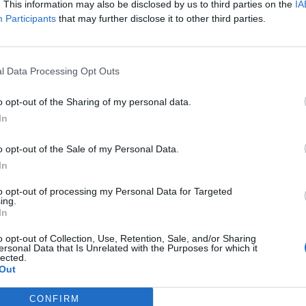
. This information may also be disclosed by us to third parties on the
IA
Participants
that may further disclose it to other third parties.
l Data Processing Opt Outs
o opt-out of the Sharing of my personal data.
In
o opt-out of the Sale of my Personal Data.
In
to opt-out of processing my Personal Data for Targeted
ing.
In
o opt-out of Collection, Use, Retention, Sale, and/or Sharing
ost,neřeším ji.... a budoucnost je stále mé
ersonal Data that Is Unrelated with the Purposes for which it
lected.
jemství...((
Out
CONFIRM