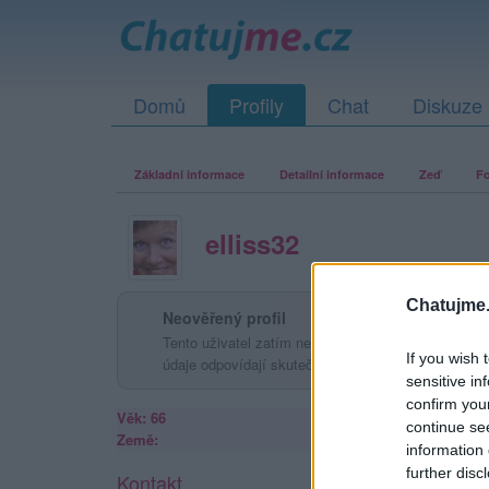
Domů
Profily
Chat
Diskuze
Základní informace
Detailní informace
Zeď
Fo
elliss32
Chatujme.
Neověřený profil
Tento uživatel zatím neprokázal svou identitu ověřov
If you wish 
údaje odpovídají skutečné osobě.
sensitive in
confirm you
Věk: 66
continue se
Země:
information 
further disc
Kontakt