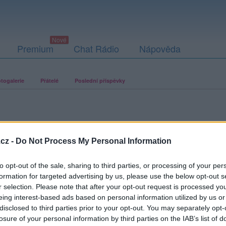
Premium
Chat Rádio
Nápověda
togalerie
Přátelé
Poslední příspěvky
cz -
Do Not Process My Personal Information
ací fotografií. U neověřených profilů nelze zaručit, že fotografie a
to opt-out of the sale, sharing to third parties, or processing of your per
formation for targeted advertising by us, please use the below opt-out s
r selection. Please note that after your opt-out request is processed y
eing interest-based ads based on personal information utilized by us or
disclosed to third parties prior to your opt-out. You may separately opt-
losure of your personal information by third parties on the IAB’s list of