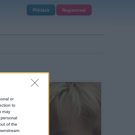
Přihlásit
Registrovat
sonal or
ection to
ou may
 personal
out of the
 downstream