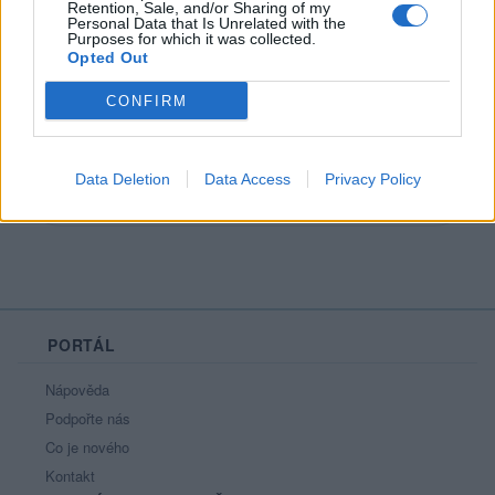
Retention, Sale, and/or Sharing of my
Personal Data that Is Unrelated with the
Purposes for which it was collected.
Opted Out
CONFIRM
nejhorší je srážka s blbcem...a hned po
ránu
Data Deletion
Data Access
Privacy Policy
PORTÁL
Nápověda
Podpořte nás
Co je nového
Kontakt