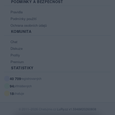
PODMÍNKY A BEZPEČNOST
Pravidla
Podmínky použití
Ochrana osobních údajů
KOMUNITA
Chat
Diskuze
Profily
Premium
STATISTIKY
40 709
registrovaných
94
přihlášených
18
chatuje
© 2011–2026 Chatujme.cz
LuRy.cz
v1.5948#20260808