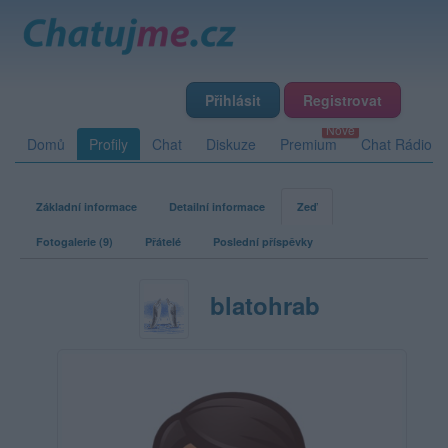
Přihlásit
Registrovat
Domů
Profily
Chat
Diskuze
Premium
Chat Rádio
Základní informace
Detailní informace
Zeď
Fotogalerie (9)
Přátelé
Poslední příspěvky
blatohrab