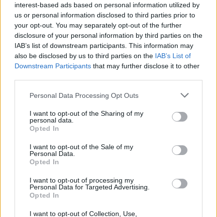
interest-based ads based on personal information utilized by
us or personal information disclosed to third parties prior to
your opt-out. You may separately opt-out of the further
disclosure of your personal information by third parties on the
Věk: 12
IAB’s list of downstream participants. This information may
Země: moravská
also be disclosed by us to third parties on the
IAB’s List of
Downstream Participants
that may further disclose it to other
Kontakt
third parties.
Napsat uživateli vzkaz
Personal Data Processing Opt Outs
Informace o profilu a chatu
I want to opt-out of the Sharing of my
Registrace od
: 13.04.2014 22:13
personal data.
Online
: Není nikde online
Opted In
Naposledy aktivní
: 07.08.2026 20:47
Prochatováno
: 2,583.56 hod.
I want to opt-out of the Sale of my
Personal Data.
Počet přátel
: 4
Opted In
Profil zobrazen
: 1907x
Líbí se
:
0
I want to opt-out of processing my
Personal Data for Targeted Advertising.
Oblibené místnosti
: Žádné
Opted In
Sledované diskuze
:
Informace pro uživatele
I want to opt-out of Collection, Use,