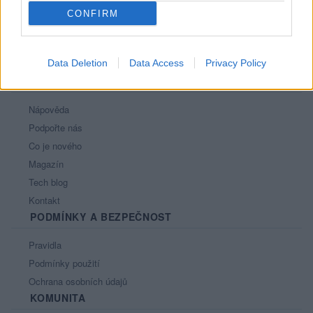
CONFIRM
Data Deletion
Data Access
Privacy Policy
PORTÁL
Nápověda
Podpořte nás
Co je nového
Magazín
Tech blog
Kontakt
PODMÍNKY A BEZPEČNOST
Pravidla
Podmínky použití
Ochrana osobních údajů
KOMUNITA