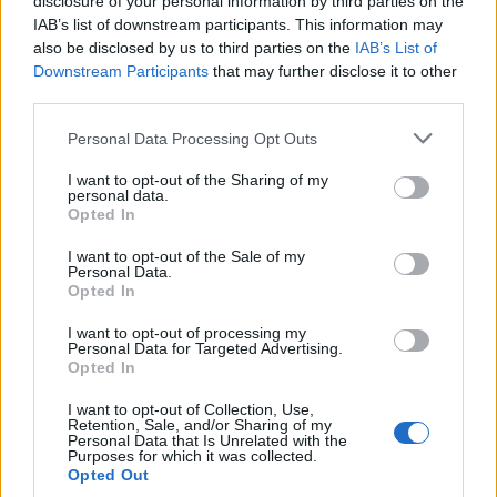
disclosure of your personal information by third parties on the
0
uživatelům se líbí
IAB’s list of downstream participants. This information may
also be disclosed by us to third parties on the
IAB’s List of
Downstream Participants
that may further disclose it to other
third parties.
Personal Data Processing Opt Outs
Kontakt
I want to opt-out of the Sharing of my
personal data.
Napsat uživateli vzkaz
Opted In
Informace o profilu a chatu
I want to opt-out of the Sale of my
Personal Data.
Registrace od
: 12.03.2017 21:51
Opted In
Online
: Není nikde online
Naposledy aktivní
: 12.03.2017 21:52
I want to opt-out of processing my
Počet přátel
: 0
Personal Data for Targeted Advertising.
Profil zobrazen
: 26x
Opted In
Líbí se
:
0
I want to opt-out of Collection, Use,
Oblibené místnosti
: Žádné
Retention, Sale, and/or Sharing of my
Sledované diskuze
:
Informace pro uživatele
Personal Data that Is Unrelated with the
Purposes for which it was collected.
Opted Out