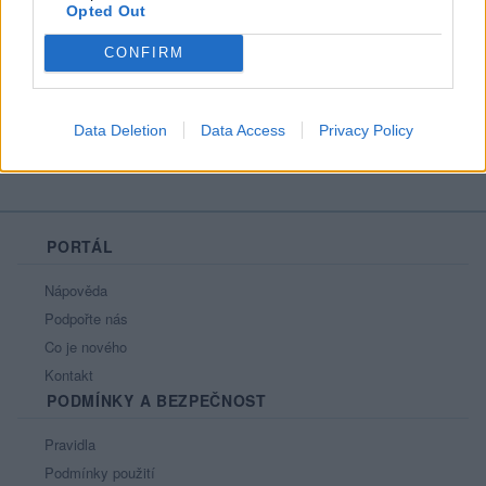
Opted Out
Líbí se
:
0
Oblibené místnosti
: Žádné
CONFIRM
Sledované diskuze
:
Informace pro uživatele
Data Deletion
Data Access
Privacy Policy
PORTÁL
Nápověda
Podpořte nás
Co je nového
Kontakt
PODMÍNKY A BEZPEČNOST
Pravidla
Podmínky použití