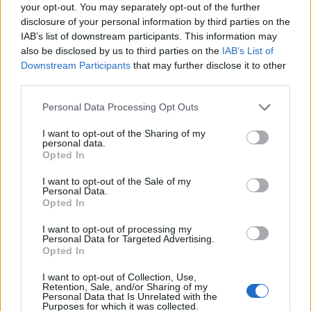
0
your opt-out. You may separately opt-out of the further
uživatelům se líbí
disclosure of your personal information by third parties on the
IAB’s list of downstream participants. This information may
also be disclosed by us to third parties on the
IAB’s List of
Downstream Participants
that may further disclose it to other
third parties.
Neověřený profil
Personal Data Processing Opt Outs
Tento uživatel zatím neprokázal svou identitu ověřovací
fotografií. U neověřených profilů nelze zaručit, že fotografie a
I want to opt-out of the Sharing of my
personal data.
údaje odpovídají skutečné osobě.
Opted In
Kontakt
I want to opt-out of the Sale of my
Personal Data.
Napsat uživateli vzkaz
Opted In
Informace o profilu a chatu
I want to opt-out of processing my
Personal Data for Targeted Advertising.
Registrace od
: 12.03.2017 04:41
Opted In
Online
: Není nikde online
I want to opt-out of Collection, Use,
Naposledy aktivní
: 12.03.2017 04:42
Retention, Sale, and/or Sharing of my
Počet přátel
: 0
Personal Data that Is Unrelated with the
Profil zobrazen
: 45x
Purposes for which it was collected.