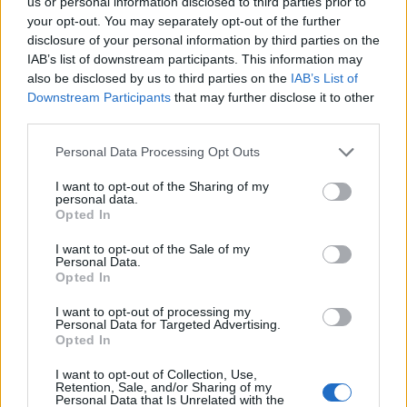
us or personal information disclosed to third parties prior to
your opt-out. You may separately opt-out of the further
disclosure of your personal information by third parties on the
IAB’s list of downstream participants. This information may
also be disclosed by us to third parties on the
IAB’s List of
Neověřený profil
Downstream Participants
that may further disclose it to other
Tento uživatel zatím neprokázal svou identitu ověřovací
third parties.
fotografií. U neověřených profilů nelze zaručit, že fotografie a
údaje odpovídají skutečné osobě.
Personal Data Processing Opt Outs
I want to opt-out of the Sharing of my
Věk: 63
personal data.
Okres: Karlovy Vary
Opted In
Země: CZ
I want to opt-out of the Sale of my
Kontakt
Personal Data.
Opted In
Napsat uživateli vzkaz
I want to opt-out of processing my
Informace o profilu a chatu
Personal Data for Targeted Advertising.
Opted In
Registrace od
: 16.04.2014 15:07
Online
: Není nikde online
I want to opt-out of Collection, Use,
Naposledy aktivní
: 02.07.2026 14:49
Retention, Sale, and/or Sharing of my
Personal Data that Is Unrelated with the
Prochatováno
: 0.10 hod.