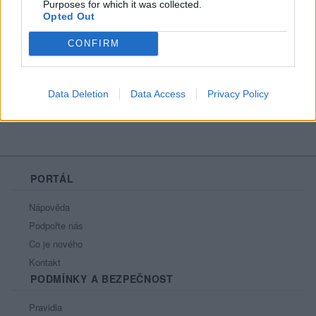
Purposes for which it was collected.
Počet přátel
: 0
Opted Out
Profil zobrazen
: 3391x
Líbí se
:
15
CONFIRM
Sledované diskuze
:
Informace pro uživatele
Data Deletion
Data Access
Privacy Policy
PORTÁL
Nápověda
Podpořte nás
Co je nového
Kontakt
PODMÍNKY A BEZPEČNOST
Pravidla