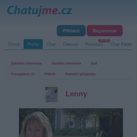
Přihlásit
Registrovat
Domů
Profily
Chat
Diskuze
Premium
Chat Rádio
Základní informace
Detailní informace
Zeď
Fotogalerie (7)
Přátelé
Poslední příspěvky
Lenny