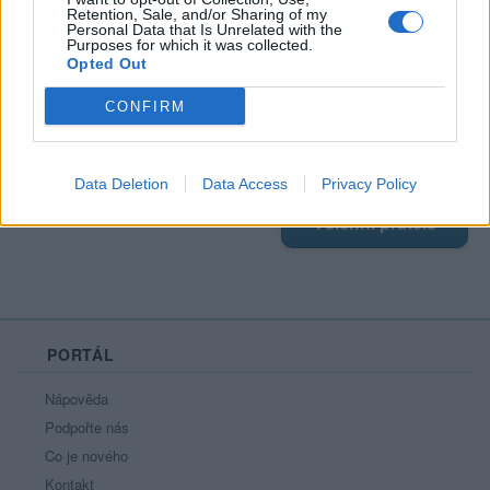
Retention, Sale, and/or Sharing of my
Moji nejnovější přátelé
Personal Data that Is Unrelated with the
Purposes for which it was collected.
Kamarádka:
Dabrz
Opted Out
Říká o mně:
CONFIRM
Data Deletion
Data Access
Privacy Policy
Všichni přátelé
PORTÁL
Nápověda
Podpořte nás
Co je nového
Kontakt