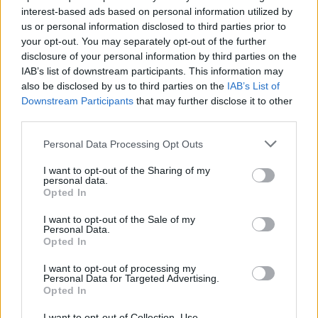
interest-based ads based on personal information utilized by
us or personal information disclosed to third parties prior to
your opt-out. You may separately opt-out of the further
disclosure of your personal information by third parties on the
Věk: ??
IAB’s list of downstream participants. This information may
Země:
also be disclosed by us to third parties on the
IAB’s List of
Kontakt
Downstream Participants
that may further disclose it to other
third parties.
Napsat uživateli vzkaz
Personal Data Processing Opt Outs
Informace o profilu a chatu
I want to opt-out of the Sharing of my
Registrace od
: 11.04.2014 20:05
personal data.
Online
: Není nikde online
Opted In
Prochatováno
: 614.01 hod.
Počet přátel
: 1
I want to opt-out of the Sale of my
Profil zobrazen
: 1476x
Personal Data.
Opted In
Líbí se
:
0
I want to opt-out of processing my
Personal Data for Targeted Advertising.
Opted In
I want to opt-out of Collection, Use,