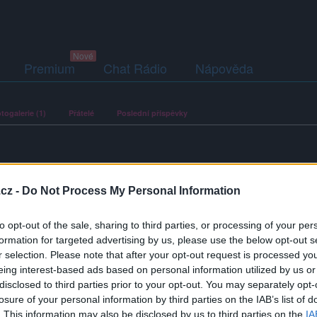
Premium
Chat Rádio
Nápověda
togalerie (1)
Přátelé
Poslední příspěvky
cz -
Do Not Process My Personal Information
ací fotografií. U neověřených profilů nelze zaručit, že fotografie a
to opt-out of the sale, sharing to third parties, or processing of your per
formation for targeted advertising by us, please use the below opt-out s
r selection. Please note that after your opt-out request is processed y
eing interest-based ads based on personal information utilized by us or
disclosed to third parties prior to your opt-out. You may separately opt-
losure of your personal information by third parties on the IAB’s list of
. This information may also be disclosed by us to third parties on the
IA