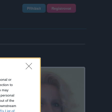
Přihlásit
Registrovat
sonal or
ection to
ou may
 personal
out of the
 downstream
B’s List of