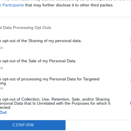
Participants
that may further disclose it to other third parties.
l Data Processing Opt Outs
o opt-out of the Sharing of my personal data.
In
o opt-out of the Sale of my Personal Data.
In
to opt-out of processing my Personal Data for Targeted
ing.
 nosíváš padnou vždy jen do těch správných
In
ou cestu vždy..a na konci ať to po čem toužíš
o opt-out of Collection, Use, Retention, Sale, and/or Sharing
leží....
ersonal Data that Is Unrelated with the Purposes for which it
lected.
Out
CONFIRM