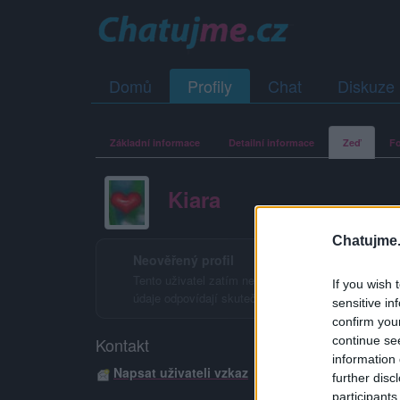
Domů
Profily
Chat
Diskuze
Základní informace
Detailní informace
Zeď
Fo
Kiara
Chatujme.
Neověřený profil
Tento uživatel zatím neprokázal svou identitu ověřov
If you wish 
údaje odpovídají skutečné osobě.
sensitive in
confirm you
continue se
Kontakt
information 
Napsat uživateli vzkaz
further disc
participants