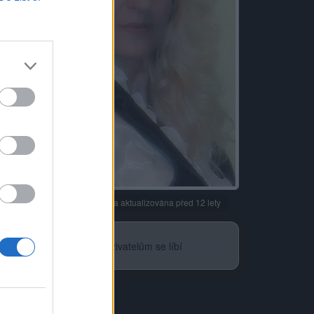
Neověřeno
Profilová fotografie byla aktualizována před 12 lety
0
uživatelům se líbí