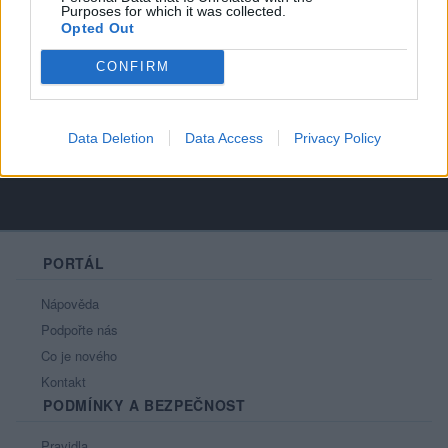
Počet přátel
: 5
Purposes for which it was collected.
Profil zobrazen
: 641x
Opted Out
Líbí se
:
0
CONFIRM
Oblibené místnosti
: Žádné
Sledované diskuze
:
Informace pro uživatele
Data Deletion
Data Access
Privacy Policy
PORTÁL
Nápověda
Podpořte nás
Co je nového
Kontakt
PODMÍNKY A BEZPEČNOST
Pravidla