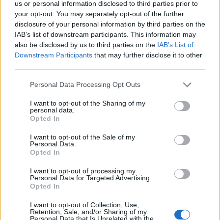
us or personal information disclosed to third parties prior to
your opt-out. You may separately opt-out of the further
disclosure of your personal information by third parties on the
IAB’s list of downstream participants. This information may
also be disclosed by us to third parties on the
IAB’s List of
Downstream Participants
that may further disclose it to other
Neověřený profil
third parties.
Tento uživatel zatím neprokázal svou identitu ověřovací
fotografií. U neověřených profilů nelze zaručit, že fotografie a
Personal Data Processing Opt Outs
údaje odpovídají skutečné osobě.
I want to opt-out of the Sharing of my
personal data.
Město: Praha
Opted In
Okres: Praha
Země:
I want to opt-out of the Sale of my
Personal Data.
Opted In
Kontakt
Napsat uživateli vzkaz
I want to opt-out of processing my
Personal Data for Targeted Advertising.
Opted In
Informace o profilu a chatu
Registrace od
: 05.04.2014 17:51
I want to opt-out of Collection, Use,
Retention, Sale, and/or Sharing of my
Prochatováno
: 0.00 hod.
Personal Data that Is Unrelated with the