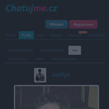
Přihlásit
Registrovat
Domů
Profily
Chat
Diskuze
Premium
Chat Rádio
Základní informace
Detailní informace
Zeď
Fotogalerie (1)
Přátelé
Poslední příspěvky
Jardys