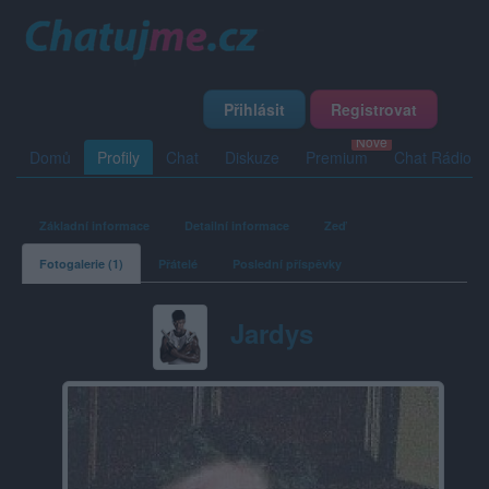
Přihlásit
Registrovat
Domů
Profily
Chat
Diskuze
Premium
Chat Rádio
Základní informace
Detailní informace
Zeď
Fotogalerie (1)
Přátelé
Poslední příspěvky
Jardys