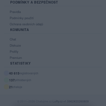
PODMÍNKY A BEZPEČNOST
Pravidla
Podmínky použití
Ochrana osobních údajů
KOMUNITA
Chat
Diskuze
Profily
Premium
STATISTIKY
40 615
registrovaných
137
přihlášených
21
chatuje
© 2011–2026 Chatujme.cz
LuRy.cz
v1.5962#20260809