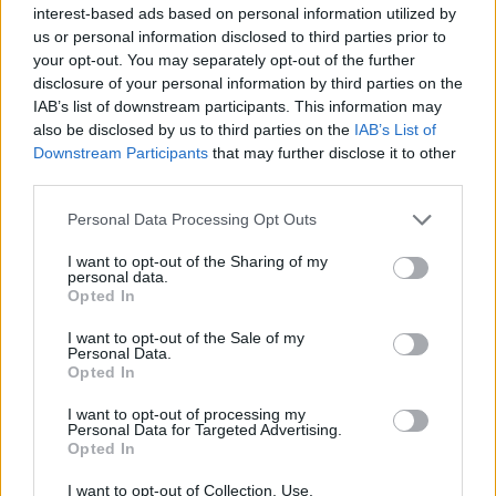
interest-based ads based on personal information utilized by
us or personal information disclosed to third parties prior to
your opt-out. You may separately opt-out of the further
disclosure of your personal information by third parties on the
IAB’s list of downstream participants. This information may
also be disclosed by us to third parties on the
IAB’s List of
Neověřený profil
Downstream Participants
that may further disclose it to other
Tento uživatel zatím neprokázal svou identitu ověřovací
third parties.
fotografií. U neověřených profilů nelze zaručit, že fotografie a
údaje odpovídají skutečné osobě.
Personal Data Processing Opt Outs
Město: Praha
I want to opt-out of the Sharing of my
personal data.
Okres: Praha
Opted In
Země:
I want to opt-out of the Sale of my
Kontakt
Personal Data.
Opted In
Napsat uživateli vzkaz
I want to opt-out of processing my
Informace o profilu a chatu
Personal Data for Targeted Advertising.
Opted In
Registrace od
: 05.04.2014 17:51
Prochatováno
: 0.00 hod.
I want to opt-out of Collection, Use,