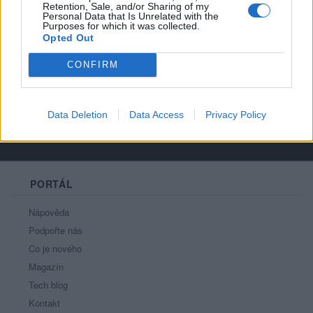
Počet přátel
: 5
Retention, Sale, and/or Sharing of my
Personal Data that Is Unrelated with the
Profil zobrazen
: 641x
Purposes for which it was collected.
Líbí se
:
0
Opted Out
Oblibené místnosti
: Žádné
CONFIRM
Sledované diskuze
:
Informace pro uživatele
Data Deletion
Data Access
Privacy Policy
PORTÁL
Nápověda
Podpořte nás
Co je nového
Magazín
Tech blog
Kontakt