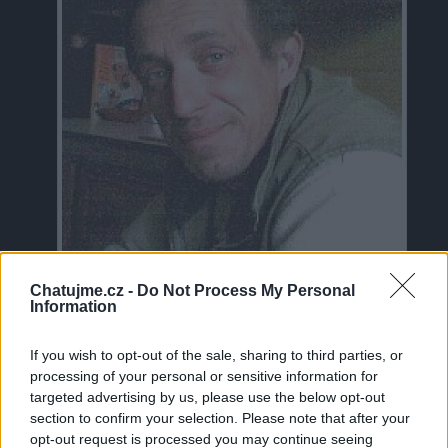
Chatujme.cz -
Do Not Process My Personal
Information
Neověřeno
If you wish to opt-out of the sale, sharing to third parties, or
processing of your personal or sensitive information for
Profilová fotografie byla aktualizována před 12 lety
targeted advertising by us, please use the below opt-out
section to confirm your selection. Please note that after your
0
opt-out request is processed you may continue seeing
uživatelům se líbí