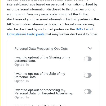
interest-based ads based on personal information utilized by
us or personal information disclosed to third parties prior to
your opt-out. You may separately opt-out of the further
Věk: 53
disclosure of your personal information by third parties on the
Město: Brno
IAB’s list of downstream participants. This information may
Okres: Brno-město
also be disclosed by us to third parties on the
IAB’s List of
Země: Terra
Downstream Participants
that may further disclose it to other
third parties.
Kontakt
Personal Data Processing Opt Outs
Napsat uživateli vzkaz
Facebook
: XXX
I want to opt-out of the Sharing of my
Twitter
:
XXX
personal data.
Instagram
: N/A
Opted In
Tiktok
: N/A
I want to opt-out of the Sale of my
Clubhouse
: N/A
Personal Data.
Snapchat
: N/A
Opted In
Discord
: N/A
Gplus
: XXX
I want to opt-out of processing my
Skype
: N/A
Personal Data for Targeted Advertising.
Opted In
Informace o profilu a chatu