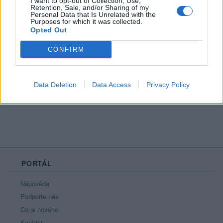
I want to opt-out of Collection, Use,
Registrace od
: 06.04.2014 08:27
Retention, Sale, and/or Sharing of my
Personal Data that Is Unrelated with the
Online
: Není nikde online
Purposes for which it was collected.
Naposledy aktivní
: 19.07.2026 10:46
Opted Out
Počet přátel
: 0
Profil zobrazen
: 214x
CONFIRM
Líbí se
:
0
Oblibené místnosti
: Žádné
Sledované diskuze
:
Informace pro uživatele
Data Deletion
Data Access
Privacy Policy
PORTÁL
Nápověda
Podpořte nás
Co je nového
Kontakt