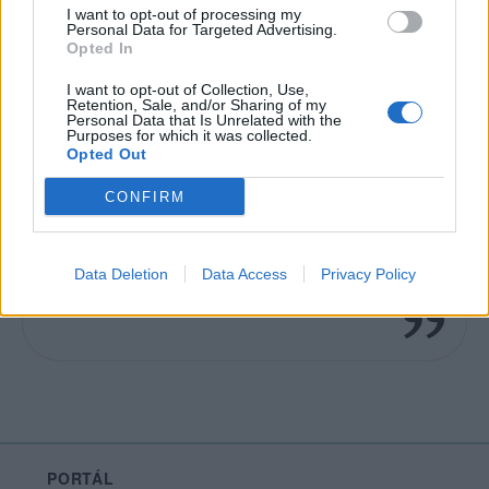
I want to opt-out of processing my
Líbí se
:
0
Personal Data for Targeted Advertising.
Oblibené místnosti
: Žádné
Opted In
Sledované diskuze
:
Informace pro uživatele
I want to opt-out of Collection, Use,
Retention, Sale, and/or Sharing of my
Personal Data that Is Unrelated with the
Purposes for which it was collected.
Opted Out
CONFIRM
Nejsem povinná být taková jaká bych
podle ostatních lidí měla být... Je to jejich
Data Deletion
Data Access
Privacy Policy
omyl, né moje selhání.
PORTÁL