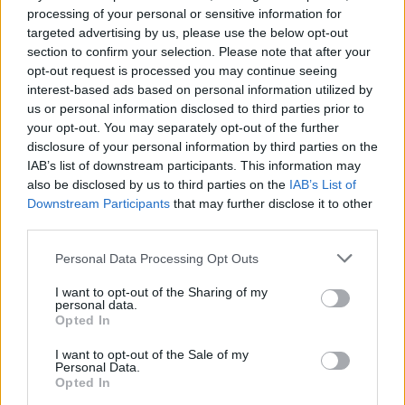
0
uživatelům se líbí
processing of your personal or sensitive information for
targeted advertising by us, please use the below opt-out
section to confirm your selection. Please note that after your
opt-out request is processed you may continue seeing
interest-based ads based on personal information utilized by
us or personal information disclosed to third parties prior to
your opt-out. You may separately opt-out of the further
Neověřený profil
disclosure of your personal information by third parties on the
Tento uživatel zatím neprokázal svou identitu ověřovací
IAB’s list of downstream participants. This information may
fotografií. U neověřených profilů nelze zaručit, že fotografie a
also be disclosed by us to third parties on the
IAB’s List of
údaje odpovídají skutečné osobě.
Downstream Participants
that may further disclose it to other
third parties.
Kontakt
Personal Data Processing Opt Outs
Napsat uživateli vzkaz
I want to opt-out of the Sharing of my
Informace o profilu a chatu
personal data.
Opted In
Registrace od
: 01.04.2014 22:05
Online
: Není nikde online
I want to opt-out of the Sale of my
Naposledy aktivní
: 11.03.2026 17:09
Personal Data.
Počet přátel
: 0
Opted In
Profil zobrazen
: 226x